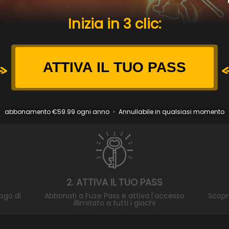
Inizia in 3 clic:
ATTIVA IL TUO PASS
abbonamento
€
59.99
ogni
anno
・ Annullabile in qualsiasi momento
2. ATTIVA IL TUO PASS
logo di
Abbonati a Fuze Pass e attiva l'accesso
Scopri
illimitato a tutti i giochi