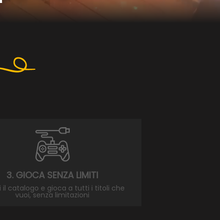
3. GIOCA SENZA LIMITI
 il catalogo e gioca a tutti i titoli che
vuoi, senza limitazioni