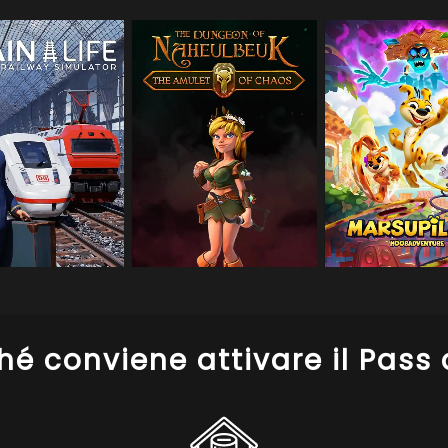
hé conviene attivare il Pass 